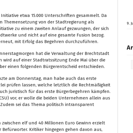
e Initiative etwa 15.000 Unterschriften gesammelt. Da
en Themensetzung von der Stadtregierung als
9. 
nitiative zu einem zweiten Anlauf gezwungen, der sich
tadtwerke und nicht auf eine gesamte Fusion bezog.
rneut, mit Erfolg das Begehren durchzuführen.
Ar
nnerstagmorgen hat die Verwaltung der Brechtstadt
nn wird auf einer Stadtratssitzung Ende Mai über die
Arc
ber einen folgenden Bürgerentscheid entschieden.
gänzte am Donnerstag, man habe auch das erste
ei prüfen lassen, welche letztlich die Rechtmäßigkeit
auch juristisch für das erste Bürgerbegehren kämpfen.
CSU) vor, er wolle die beiden Unternehmen allein aus
Zudem sei das Thema politisch intransparent
 zwischen elf und 40 Millionen Euro Gewinn erzielt
 Befürworter. Kritiker hingegen gehen davon aus,