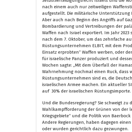
Selbstverteidigungsrecht Israels und die No
nach einem auch nur zeitweiligen Waffenst
aufgestellt. Die militärische Unterstützung
Aber auch nach Beginn des Angriffs auf Gaz
Bombardierung und Vertreibungen der palä
Waffen nach Israel exportiert. Im Jahr 2023 
nach dem 7. Oktober, um das zehnfache auf 3
Rüstungsunternehmen ELBIT, mit dem Produk
Einsatz erprobten“ Waffen werben, oder d
für israelische Panzer produziert und des
Wochen sagte: „Mit dem Überfall der Hamas
Wahrnehmung nochmal einen Ruck, dass wir
Rüstungsunternehmen sind es, die Deutsch
israelischen Armee machen. Ein aktueller SI
auf 30% der israelischen Rüstungsimporte.
Und die Bundesregierung? Sie schweigt zu d
Wahlkampfforderung der Grünen von der le
Kriegsgebiete“ und die Politik von Baerboc
Andere Regierungen, haben dagegen einen 
oder wurden gerichtlich dazu gezwungen.