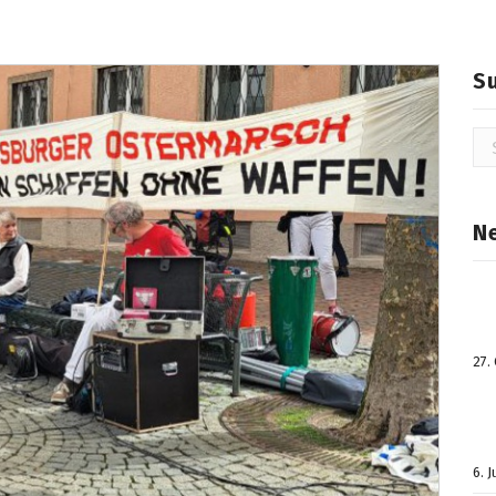
S
Su
na
N
27.
6. 