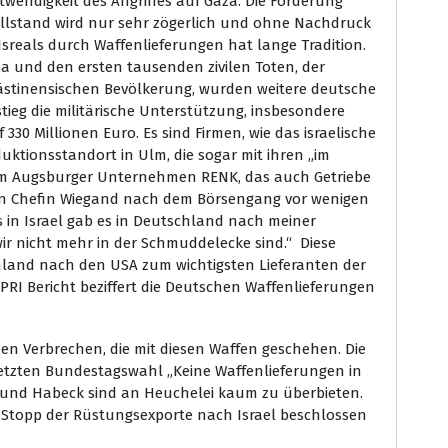
twendigkeit des Angriffes auf Gaza. Die Forderung
illstand wird nur sehr zögerlich und ohne Nachdruck
 Isreals durch Waffenlieferungen hat lange Tradition.
a und den ersten tausenden zivilen Toten, der
stinensischen Bevölkerung, wurden weitere deutsche
stieg die militärische Unterstützung, insbesondere
30 Millionen Euro. Es sind Firmen, wie das israelische
tionsstandort in Ulm, die sogar mit ihren „im
em Augsburger Unternehmen RENK, das auch Getriebe
sen Chefin Wiegand nach dem Börsengang vor wenigen
 in Israel gab es in Deutschland nach meiner
 nicht mehr in der Schmuddelecke sind.“ Diese
land nach den USA zum wichtigsten Lieferanten der
PRI Bericht beziffert die Deutschen Waffenlieferungen
en Verbrechen, die mit diesen Waffen geschehen. Die
tzten Bundestagswahl „Keine Waffenlieferungen in
k und Habeck sind an Heuchelei kaum zu überbieten.
Stopp der Rüstungsexporte nach Israel beschlossen