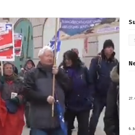
S
Su
na
N
27.
6. 