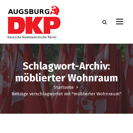
Z
u
m
I
n
h
Deutsche Kommunistische Partei
a
l
t
s
Schlagwort-Archiv:
p
möblierter Wohnraum
r
i
Startseite
>
n
Beiträge verschlagwortet mit "möblierter Wohnraum"
g
e
n