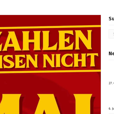
S
Su
na
N
27.
6. 