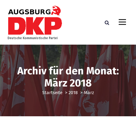
Z
u
m
I
n
h
Deutsche Kommunistische Partei
a
l
t
s
Archiv für den Monat:
p
r
März 2018
i
n
Startseite
>
2018
>
März
g
e
n