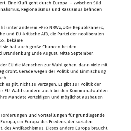
iert. Eine Kluft geht durch Europa – zwischen Süd
nalismus, Regionalismus und Rassismus befinden
ahl unter anderem »Pro NRW«, »Die Republikaner«,
he und EU-kritische AfD, die Partei der neoliberalen
Co., bekäme
d sie hat auch große Chancen bei den
 Brandenburg Ende August, Mitte September.
 der EU die Menschen zur Wahl gehen, dann viele mit
eg droht. Gerade wegen der Politik und Einmischung
auch
es gilt, nicht zu verzagen. Es gibt zur Politik der
i der EU-Wahl sondern auch bei den Kommunalwahlen
 ihre Mandate verteidigen und möglichst ausbauen
 Forderungen und Vorstellungen für grundlegende
 Europa, ein Europa des Friedens, der sozialen
tät, des Antifaschismus. Dieses andere Europa braucht