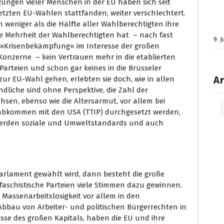
ungen vieler Menschen in der EU haben sich seit
 letzten EU-Wahlen stattfanden, weiter verschlechtert.
weniger als die Hälfte aller Wahlberechtigten ihre
ie Mehrheit der Wahlberechtigten hat – nach fast
9. 
 »Krisenbekämpfung« im Interesse der großen
onzerne – kein Vertrauen mehr in die etablierten
Parteien und schon gar keines in die Brüsseler
Ar
 zur EU-Wahl gehen, erlebten sie doch, wie in allen
ndliche sind ohne Perspektive, die Zahl der
chsen, ebenso wie die Altersarmut, vor allem bei
Arc
sabkommen mit den USA (TTIP) durchgesetzt werden,
n, werden soziale und Umweltstandards und auch
Parlament gewählt wird, dann besteht die große
 faschistische Parteien viele Stimmen dazu gewinnen.
 Massenarbeitslosigkeit vor allem in den
 Abbau von Arbeiter- und politischen Bürgerrechten in
se des großen Kapitals, haben die EU und ihre