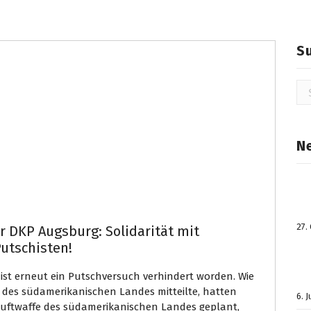
S
Su
na
N
27.
r DKP Augsburg: Solidarität mit
utschisten!
ist erneut ein Putschversuch verhindert worden. Wie
 des südamerikanischen Landes mitteilte, hatten
6. 
 Luftwaffe des südamerikanischen Landes geplant,