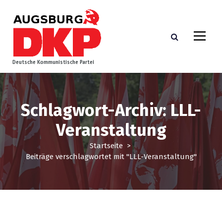
Z
u
m
I
n
h
Deutsche Kommunistische Partei
a
l
t
s
Schlagwort-Archiv: LLL-
p
Veranstaltung
r
i
Startseite
>
n
Beiträge verschlagwortet mit "LLL-Veranstaltung"
g
e
n
Bundespolitik