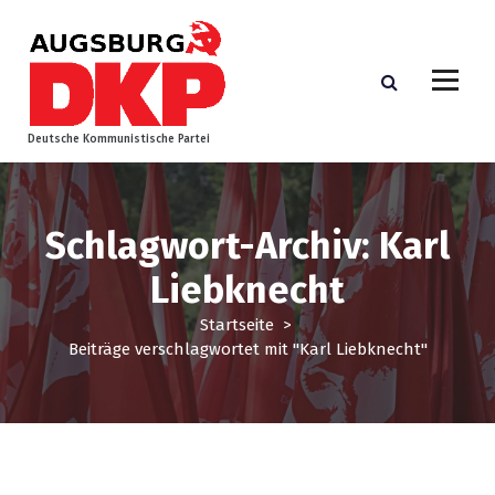
Z
u
m
I
n
h
Deutsche Kommunistische Partei
a
l
t
s
Schlagwort-Archiv: Karl
p
Liebknecht
r
i
Startseite
>
n
Beiträge verschlagwortet mit "Karl Liebknecht"
g
e
n
Bundespolitik