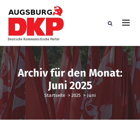
Z
u
m
I
n
h
Deutsche Kommunistische Partei
a
l
t
s
Archiv für den Monat:
p
r
Juni 2025
i
n
Startseite
>
2025
>
Juni
g
e
n