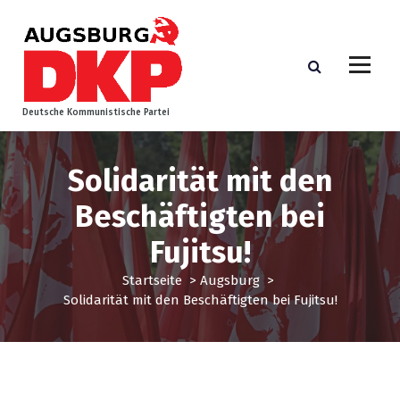
Z
u
m
I
n
h
Deutsche Kommunistische Partei
a
l
t
Solidarität mit den
s
p
Beschäftigten bei
r
Fujitsu!
i
n
Startseite
>
Augsburg
>
g
Solidarität mit den Beschäftigten bei Fujitsu!
e
n
Augsburg