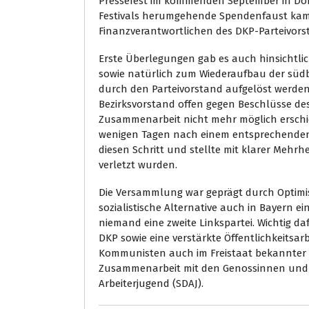
Pressefest im kommenden September in Dor
Festivals herumgehende Spendenfaust kam 
Finanzverantwortlichen des DKP-Parteivorst
Erste Überlegungen gab es auch hinsichtl
sowie natürlich zum Wiederaufbau der südba
durch den Parteivorstand aufgelöst werden
Bezirksvorstand offen gegen Beschlüsse des 
Zusammenarbeit nicht mehr möglich erschie
wenigen Tagen nach einem entsprechenden 
diesen Schritt und stellte mit klarer Mehrhei
verletzt wurden.
Die Versammlung war geprägt durch Optimi
sozialistische Alternative auch in Bayern 
niemand eine zweite Linkspartei. Wichtig d
DKP sowie eine verstärkte Öffentlichkeitsa
Kommunisten auch im Freistaat bekannter
Zusammenarbeit mit den Genossinnen und 
Arbeiterjugend (SDAJ).