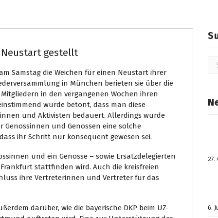
S
Neustart gestellt
Su
na
 am Samstag die Weichen für einen Neustart ihrer
gliederversammlung in München berieten sie über die
 Mitgliedern in den vergangenen Wochen ihren
N
ereinstimmend wurde betont, dass man diese
tinnen und Aktivisten bedauert. Allerdings wurde
eser Genossinnen und Genossen eine solche
ass ihr Schritt nur konsequent gewesen sei.
ossinnen und ein Genosse – sowie Ersatzdelegierten
27.
 Frankfurt stattfinden wird. Auch die kreisfreien
uss ihre Vertreterinnen und Vertreter für das
erdem darüber, wie die bayerische DKP beim UZ-
6. 