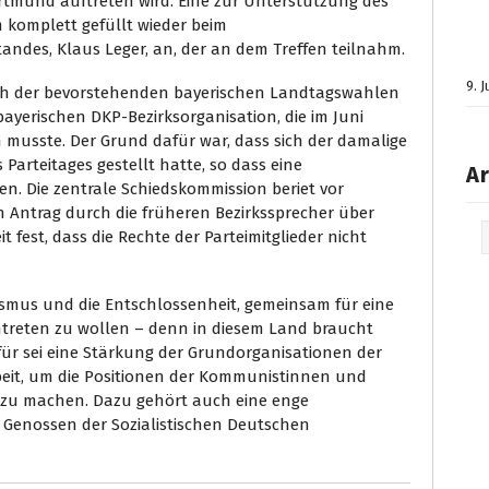
tmund auftreten wird. Eine zur Unterstützung des
komplett gefüllt wieder beim
andes, Klaus Leger, an, der an dem Treffen teilnahm.
9. 
ich der bevorstehenden bayerischen Landtagswahlen
yerischen DKP-Bezirksorganisation, die im Juni
 musste. Der Grund dafür war, dass sich der damalige
Parteitages gestellt hatte, so dass eine
Ar
n. Die zentrale Schiedskommission beriet vor
Antrag durch die früheren Bezirkssprecher über
Arc
t fest, dass die Rechte der Parteimitglieder nicht
smus und die Entschlossenheit, gemeinsam für eine
eintreten zu wollen – denn in diesem Land braucht
afür sei eine Stärkung der Grundorganisationen der
rbeit, um die Positionen der Kommunistinnen und
 zu machen. Dazu gehört auch eine enge
Genossen der Sozialistischen Deutschen