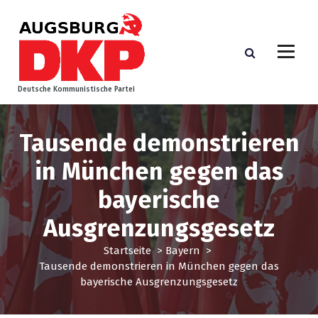
Z
u
m
I
n
h
Deutsche Kommunistische Partei
a
l
t
Tausende demonstrieren
s
p
in München gegen das
r
bayerische
i
n
Ausgrenzungsgesetz
g
e
Startseite
>
Bayern
>
n
Tausende demonstrieren in München gegen das
bayerische Ausgrenzungsgesetz