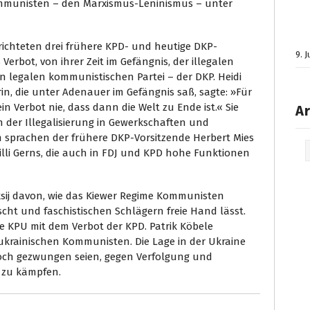
munisten – den Marxismus-Leninismus – unter
richteten drei frühere KPD- und heutige DKP-
9. 
Verbot, von ihrer Zeit im Gefängnis, der illegalen
n legalen kommunistischen Partei – der DKP. Heidi
n, die unter Adenauer im Gefängnis saß, sagte: »Für
Verbot nie, dass dann die Welt zu Ende ist.« Sie
Ar
h der Illegalisierung in Gewerkschaften und
 sprachen der frühere DKP-Vorsitzende Herbert Mies
Arc
lli Gerns, die auch in FDJ und KPD hohe Funktionen
ksij davon, wie das Kiewer Regime Kommunisten
lscht und faschistischen Schlägern freie Hand lässt.
ie KPU mit dem Verbot der KPD. Patrik Köbele
n ukrainischen Kommunisten. Die Lage in der Ukraine
och gezwungen seien, gegen Verfolgung und
 zu kämpfen.