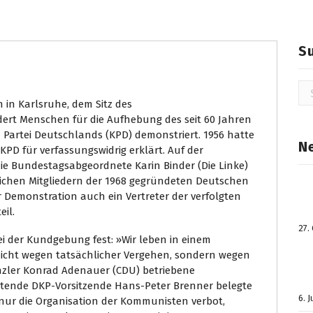
S
Su
na
 in Karlsruhe, dem Sitz des
ert Menschen für die Aufhebung des seit 60 Jahren
artei Deutschlands (KPD) demonstriert. 1956 hatte
N
KPD für verfassungswidrig erklärt. Auf der
ie Bundestagsabgeordnete Karin Binder (Die Linke)
ichen Mitgliedern der 1968 gegründeten Deutschen
Demonstration auch ein Vertreter der verfolgten
il.
27.
ei der Kundgebung fest: »Wir leben in einem
nicht wegen tatsächlicher Vergehen, sondern wegen
nzler Konrad Adenauer (CDU) betriebene
etende DKP-Vorsitzende Hans-Peter Brenner belegte
6. 
t nur die Organisation der Kommunisten verbot,