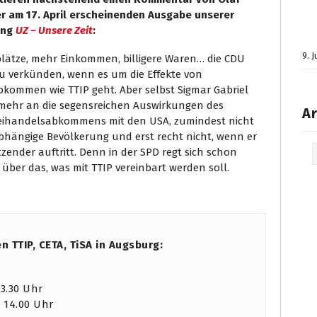
r am 17. April erscheinenden Ausgabe unserer
ung
UZ – Unsere Zeit
:
9. 
plätze, mehr Einkommen, billigere Waren… die CDU
zu verkünden, wenn es um die Effekte von
bkommen wie TTIP geht. Aber selbst Sigmar Gabriel
 mehr an die segensreichen Auswirkungen des
Ar
eihandelsabkommens mit den USA, zumindest nicht
bhängige Bevölkerung und erst recht nicht, wenn er
Arc
tzender auftritt. Denn in der SPD regt sich schon
ber das, was mit TTIP vereinbart werden soll.
TTIP, CETA, TiSA in Augsburg:
3.30 Uhr
14.00 Uhr