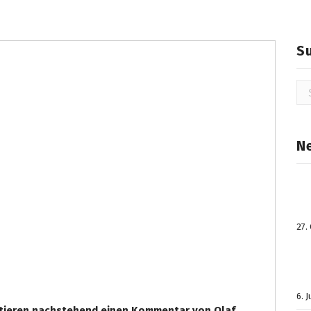
S
Su
na
N
27.
6. 
tieren nachstehend einen Kommentar von Olaf