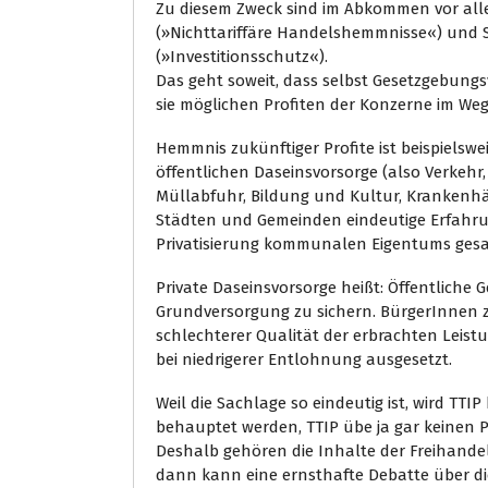
Zu diesem Zweck sind im Abkommen vor all
(»Nichttariffäre Handelshemmnisse«) und 
(»Investitionsschutz«).
Das geht soweit, dass selbst Gesetzgebung
sie möglichen Profiten der Konzerne im Weg
Hemmnis zukünftiger Profite ist beispielsw
öffentlichen Daseinsvorsorge (also Verkehr, 
Müllabfuhr, Bildung und Kultur, Krankenhäu
Städten und Gemeinden eindeutige Erfahr
Privatisierung kommunalen Eigentums ges
Private Daseinsvorsorge heißt: Öffentliche G
Grundversorgung zu sichern. BürgerInnen 
schlechterer Qualität der erbrachten Leist
bei niedrigerer Entlohnung ausgesetzt.
Weil die Sachlage so eindeutig ist, wird TT
behauptet werden, TTIP übe ja gar keinen Pri
Deshalb gehören die Inhalte der Freihande
dann kann eine ernsthafte Debatte über die