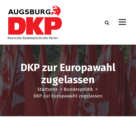
Z
u
m
I
n
h
Deutsche Kommunistische Partei
a
l
t
s
DKP zur Europawahl
p
zugelassen
r
i
Startseite
>
Bundespolitik
>
n
DKP zur Europawahl zugelassen
g
e
n