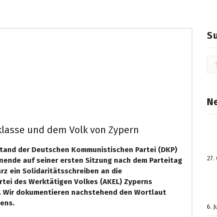
S
Su
na
N
rklasse und dem Volk von Zypern
stand der Deutschen Kommunistischen Partei (DKP)
27.
ende auf seiner ersten Sitzung nach dem Parteitag
z ein Solidaritätsschreiben an die
rtei des Werktätigen Volkes (AKEL) Zyperns
. Wir dokumentieren nachstehend den Wortlaut
ens.
6. 