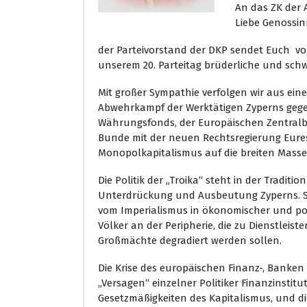
An das ZK der 
Liebe Genossi
der Parteivorstand der DKP sendet Euch vo
unserem 20. Parteitag brüderliche und schw
Mit großer Sympathie verfolgen wir aus ein
Abwehrkampf der Werktätigen Zyperns gegen
Währungsfonds, der Europäischen Zentral
Bunde mit der neuen Rechtsregierung Eures 
Monopolkapitalismus auf die breiten Masse
Die Politik der „Troika“ steht in der Traditi
Unterdrückung und Ausbeutung Zyperns. Sie
vom Imperialismus in ökonomischer und po
Völker an der Peripherie, die zu Dienstleis
Großmächte degradiert werden sollen.
Die Krise des europäischen Finanz-, Banken
„Versagen“ einzelner Politiker Finanzinstitu
Gesetzmäßigkeiten des Kapitalismus, und d