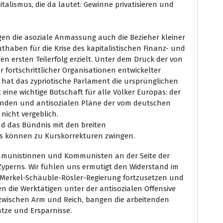
italismus, die da lautet: Gewinne privatisieren und
gen die asoziale Anmassung auch die Bezieher kleiner
haben für die Krise des kapitalistischen Finanz- und
 ersten Teilerfolg erzielt. Unter dem Druck der von
 fortschrittlicher Organisationen entwickelter
at das zypriotische Parlament die ursprünglichen
 eine wichtige Botschaft für alle Völker Europas: der
nden und antisozialen Pläne der vom deutschen
 nicht vergeblich.
nd das Bündnis mit den breiten
es können zu Kurskorrekturen zwingen.
mmunistinnen und Kommunisten an der Seite der
Zyperns. Wir fühlen uns ermutigt den Widerstand im
r Merkel-Schäuble-Rösler-Regierung fortzusetzen und
en die Werktätigen unter der antisozialen Offensive
t zwischen Arm und Reich, bangen die arbeitenden
ätze und Ersparnisse.