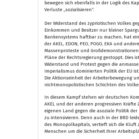
bewegen sich ebenfalls in der Logik des Kap
Verluste „sozialisieren“.
Der Widerstand des zypriotischen Volkes ge
Einkommen und Besitzer nur kleiner Spargut
Bankensystems haftbar zu machen, hat einen
der AKEL, EDON, PEO, POGO, EKA und anderer
Massenproteste und Großdemonstrationen h
Pläne der Rechtsregierung gestoppt. Dies ist
Widerstand und Protest gegen die anmasse
Imperialismus dominierten Politik der EU ist
Die Aktionseinheit der Arbeiterbewegung u
nichtmonopolistischen Schichten des Volk
In diesem Kampf stehen wir deutschen Ko
AKEL und der anderen progressiven Kräfte 
eigenen Land gegen die asoziale Politik de
zu intensivieren. Denn auch in der BRD leid
des Monopolkapitals, vertieft sich die Kluf
Menschen um die Sicherheit ihrer Arbeitspl