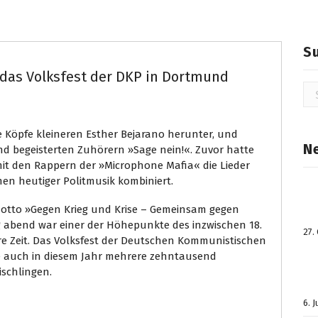
S
 das Volksfest der DKP in Dortmund
Su
na
e Köpfe kleineren Esther Bejarano herunter, und
N
d begeisterten Zuhörern »Sage nein!«. Zuvor hatte
mit den Rappern der »Microphone Mafia« die Lieder
en heutiger Politmusik kombiniert.
otto »Gegen Krieg und Krise – Gemeinsam gegen
 abend war einer der Höhepunkte des inzwischen 18.
27.
e Zeit. Das Volksfest der Deutschen Kommunistischen
kte auch in diesem Jahr mehrere zehntausend
schlingen.
6. 