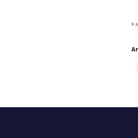
9. 
Ar
Arc