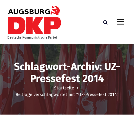
Z
u
m
I
n
h
Deutsche Kommunistische Partei
a
l
t
s
Schlagwort-Archiv: UZ-
p
Pressefest 2014
r
i
Startseite
>
n
Beiträge verschlagwortet mit "UZ-Pressefest 2014"
g
e
n
Bundespolitik