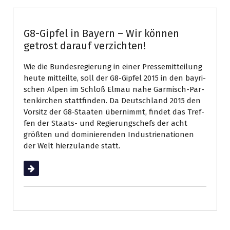
G8-Gipfel in Bayern – Wir können
getrost darauf verzichten!
Wie die Bun­des­re­gie­rung in einer Pres­se­mit­tei­lung
heute mit­teil­te, soll der G8-​Gip­fel 2015 in den bay­ri­
schen Alpen im Schloß Elmau nahe Gar­misch-Par­
ten­kir­chen statt­fin­den. Da Deutsch­land 2015 den
Vor­sitz der G8-​Staa­ten über­nimmt, fin­det das Tref­
fen der Staats-​ und Re­gie­rungs­chefs der acht
größ­ten und do­mi­nie­ren­den In­dus­tri­e­na­tio­nen
der Welt hier­zu­lan­de statt.
Weiterlesen