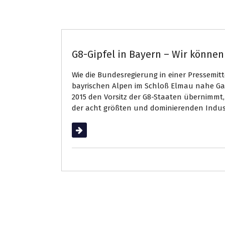
Bayern
G8-Gipfel in Bayern – Wir können
Wie die Bun­des­re­gie­rung in einer Pres­se­mit­t
bay­ri­schen Alpen im Schloß Elmau nahe Gar­
2015 den Vor­sitz der G8-​Staa­ten über­nimmt, 
der acht größ­ten und do­mi­nie­ren­den In­dus­t
Weiterlesen