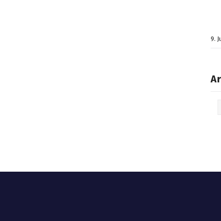
9. 
Ar
Arc