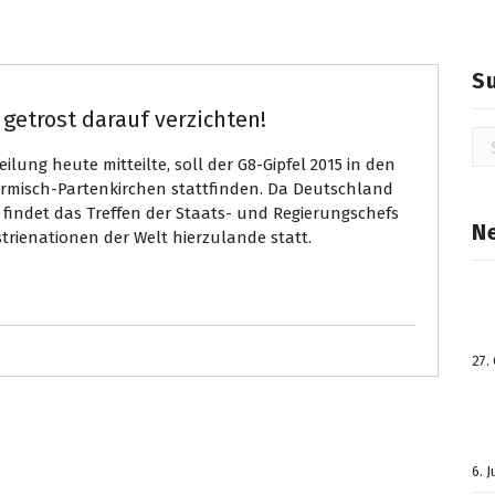
S
 getrost darauf verzichten!
Su
na
ei­lung heute mit­teil­te, soll der G8-​Gip­fel 2015 in den
misch-Par­ten­kir­chen statt­fin­den. Da Deutsch­land
fin­det das Tref­fen der Staats-​ und Re­gie­rungs­chefs
N
ri­e­na­tio­nen der Welt hier­zu­lan­de statt.
27.
6. 