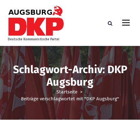
Z
u
m
I
n
h
Deutsche Kommunistische Partei
a
l
t
s
Schlagwort-Archiv: DKP
p
Augsburg
r
i
Startseite
>
n
Beiträge verschlagwortet mit "DKP Augsburg"
g
e
n