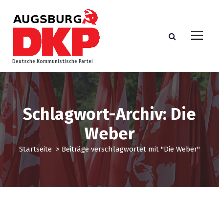
Z
u
m
I
n
h
Deutsche Kommunistische Partei
a
l
t
s
Schlagwort-Archiv: Die
p
r
Weber
i
n
Startseite
>
Beiträge verschlagwortet mit "Die Weber"
g
e
n
Augsburg